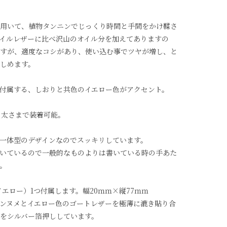
用いて、植物タンニンでじっくり時間と手間をかけ鞣さ
イルレザーに比べ沢山のオイル分を加えてありますの
すが、適度なコシがあり、使い込む事でツヤが増し、と
しめます。
付属する、しおりと共色のイエロー色がアクセント。
の太さまで装着可能。
一体型のデザインなのでスッキリしています。
いているので一般的なものよりは書いている時の手あた
。
エロー）1つ付属します。幅20ｍｍ×縦77ｍｍ
ンヌメとイエロー色のゴートレザーを極薄に漉き貼り合
をシルバー箔押ししています。