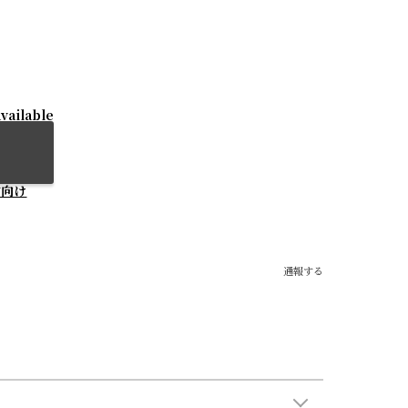
vailable
方向け
通報する