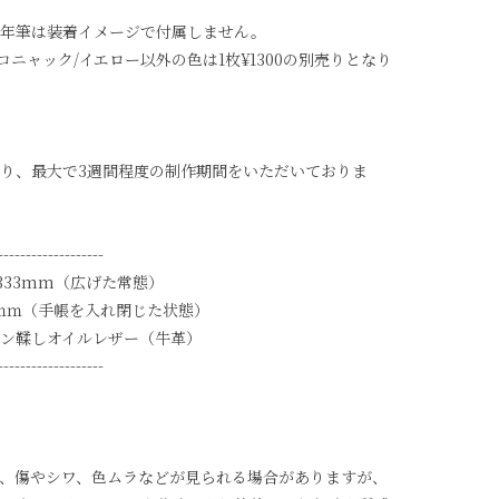
万年筆は装着イメージで付属しません。
コニャック/イエロー以外の色は1枚¥1300の別売りとなり
り、最大で3週間程度の制作期間をいただいておりま
-------------------
333mm（広げた常態）
ｍ（手帳を入れ閉じた状態）
ン鞣しオイルレザー（牛革）
-------------------
、傷やシワ、色ムラなどが見られる場合がありますが、