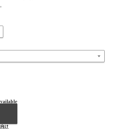
。
vailable
方向け