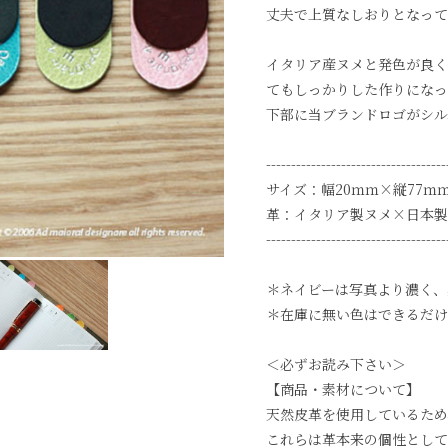
丈夫で上質なしおりとなって
イタリア産ヌメと発色が良く
てもしっかりした作りになっ
下部に当ブランドロゴがシル
------------------------------------
サイズ：幅20ｍｍ×縦77ｍ
革：イタリア製ヌメ×日本製
------------------------------------
＊ネイビーは写真より濃く、
＊在庫に無い色はできるだけ
＜必ずお読み下さい＞
【商品・素材について】
天然皮革を使用しているため
これらは革本来の個性として