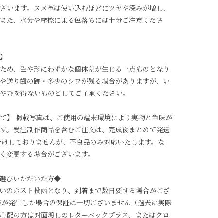
ざいます。ヌメ革は使い込むほどにツヤや深みが増し、
また、水分や摩擦による色落ちには十分ご注意くださ
】
ため、色や形にわずかな個体差が生じる一点ものとなり
や送り歯の跡・多少のシワが残る場合がありますが、い
やむを得ないものとしてご了承ください。
て】 掲載写真は、ご使用の端末環境により実物と色味が
す。受注制作商品を含むご注文は、完成後まとめて発送
受けしておりませんが、不良品のみ対応いたします。な
く変更する場合がございます。
選びいただいた方◆
いのポスト投函となり、到着まで数日要する場合がござ
等が発生した場合の保証は一切ございません（過去に実際
心配の方は対面渡しのレターパックプラス、またはクロ